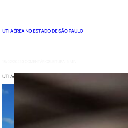
UTI AÉREA NO ESTADO DE SÃO PAULO
UTI Aérea Uberaba para São Paul
com a Voe Jetsbra
18/02/2025
0 COMENTÁRIOS
LEITURA: 5 MIN
UTI Aérea de Uberaba-MG para São Paulo-SP: Atendimento Rá