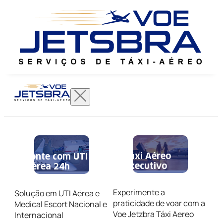
Táxi Aéreo
Conte com UTI
Executivo
Aérea 24h
Experimente a
Solução em UTI Aérea e
praticidade de voar com a
Medical Escort Nacional e
Voe Jetzbra Táxi Aereo
Internacional