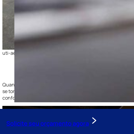
uti-aerea-uberaba-para-sao-paulo-sp-jpg-01
Quando uma emergência médica acontece, cada minuto conta
se torna a solução mais rápida e segura. A Voe Jetsbra ofere
conforto e segurança máxima durante todo o percurso.
Solicite seu orçamento agora