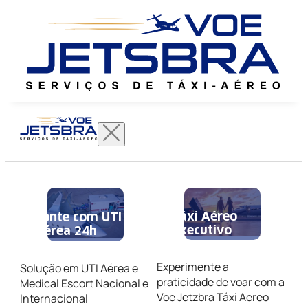
Táxi Aéreo
Conte com UTI
Executivo
Aérea 24h
Experimente a
Solução em UTI Aérea e
praticidade de voar com a
Medical Escort Nacional e
Voe Jetzbra Táxi Aereo
Internacional