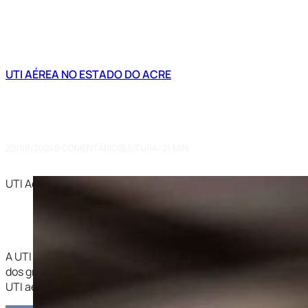
UTI AÉREA NO ESTADO DO ACRE
UTI Aérea Rio Branco (AC): O Q
Utilizar
29/08/2024
0 COMENTÁRIOS
LEITURA: 21 MIN
UTI Aérea Rio Branco (AC): O Que é, Como Funciona e Quando
A UTI aérea é uma ferramenta vital em situações de emergê
dos grandes centros médicos, a capital acreana enfrenta de
UTI aérea se torna uma linha de vida crucial, oferecendo um