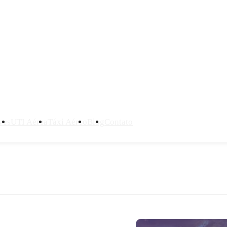
ves
UTI Aérea
Táxi Aéreo
Blog
Contato