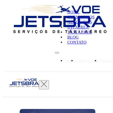
HOME
QUEM SOMOS
AERONAVES
UTI AÉREA
TÁXI AÉREO
BLOG
CONTATO
Home
Quem Somos
Aerona