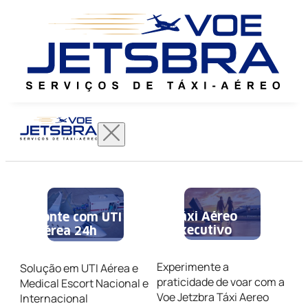
Táxi Aéreo
Conte com UTI
Executivo
Aérea 24h
Experimente a
Solução em UTI Aérea e
praticidade de voar com a
Medical Escort Nacional e
Voe Jetzbra Táxi Aereo
Internacional