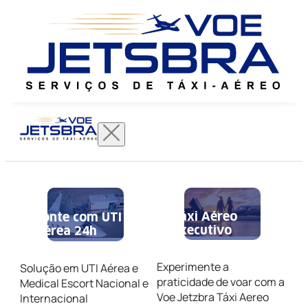
Táxi Aéreo
Conte com UTI
Executivo
Aérea 24h
Experimente a
Solução em UTI Aérea e
praticidade de voar com a
Medical Escort Nacional e
Voe Jetzbra Táxi Aereo
Internacional