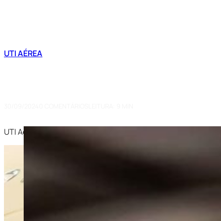
UTI AÉREA
UTI Aérea de Cuiabá (MT) para A
em Momentos Críticos
30/09/2024
0 COMENTÁRIOS
LEITURA: 9 MIN
UTI Aérea de Cuiabá para Araçatuba: Podemos oferecer pre