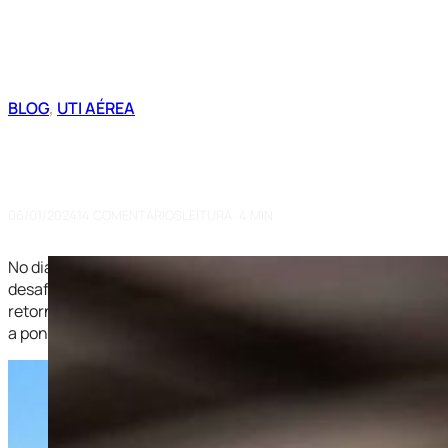
BLOG
,
UTI AÉREA
O Táxi-Aéreo Humanitário: Uma H
Esperança
06/01/2024
14 COMENTÁRIOS
LEITURA: 4 MIN
No dia 14 de dezembro de 2023, um voo se tornou um elo vita
desafiadores após um AVC durante suas férias em Porto Segu
retorno para sua cidade natal, São José dos Campos, tornou
a ponta.