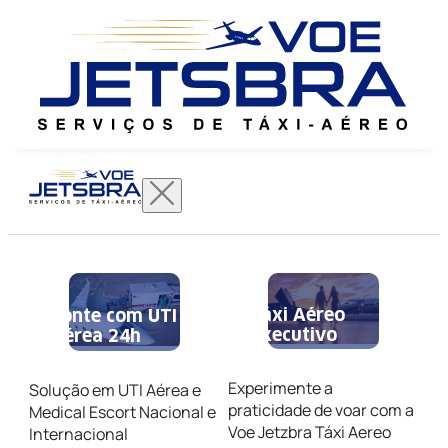
Táxi Aéreo
Conte com UTI
Executivo
Aérea 24h
Experimente a
Solução em UTI Aérea e
praticidade de voar com a
Medical Escort Nacional e
Voe Jetzbra Táxi Aereo
Internacional