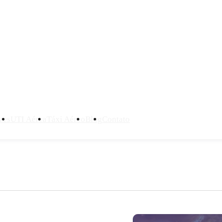
ves
UTI Aérea
Táxi Aéreo
Blog
Contato