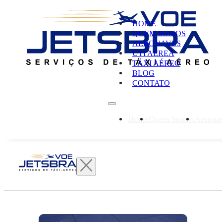
HOME
QUEM SOMOS
AERONAVES
UTI AÉREA
TÁXI AÉREO
BLOG
CONTATO
Home
Quem Somos
Aerona