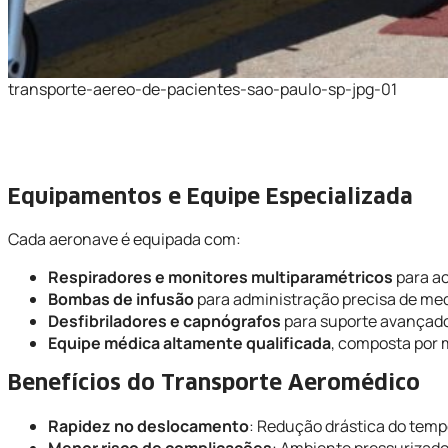
transporte-aereo-de-pacientes-sao-paulo-sp-jpg-01
Equipamentos e Equipe Especializada
Cada aeronave é equipada com:
Respiradores e monitores multiparamétricos
para ac
Bombas de infusão
para administração precisa de me
Desfibriladores e capnógrafos
para suporte avançado
Equipe médica altamente qualificada
, composta por 
Benefícios do Transporte Aeromédico
Rapidez no deslocamento
: Redução drástica do temp
Menor risco de complicações
: Ambiente pressurizado