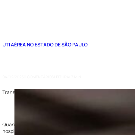
UTI AÉREA NO ESTADO DE SÃO PAULO
Transporte Aéreo de Pacientes e
Segurança em Momentos Crítico
04/02/2025
0 COMENTÁRIOS
LEITURA: 3 MIN
Transporte Aéreo de Pacientes em São Paulo – SP: Conheça 
Quando a vida está em jogo, cada segundo faz diferença. O t
hospitalares, evacuações médicas e resgates de emergência