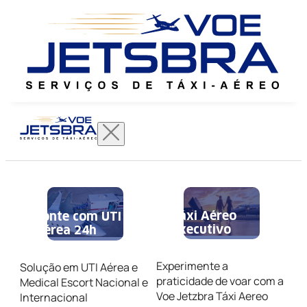
Táxi Aéreo
Conte com UTI
Executivo
Aérea 24h
Experimente a
Solução em UTI Aérea e
praticidade de voar com a
Medical Escort Nacional e
Voe Jetzbra Táxi Aereo
Internacional