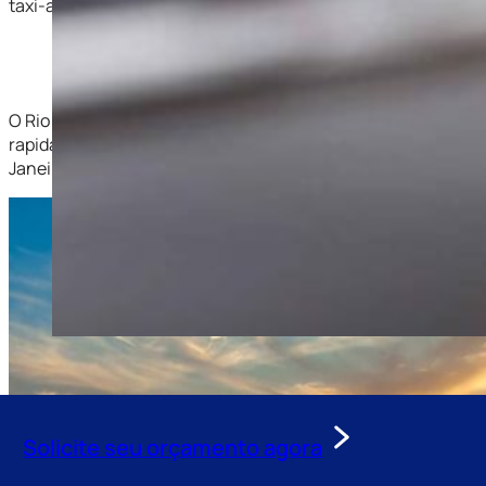
taxi-aereo-no-rio-de-janeiro-rj-jpg-01
O Rio de Janeiro é uma cidade que respira negócios, turismo 
rapidamente para outras cidades, o táxi-aéreo tem se mostra
Janeiro, destacando as principais aeronaves disponíveis, su
Solicite seu orçamento agora