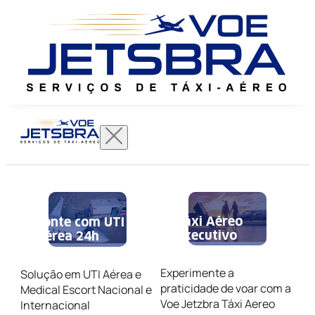
Táxi Aéreo
Conte com UTI
Executivo
Aérea 24h
Experimente a
Solução em UTI Aérea e
praticidade de voar com a
Medical Escort Nacional e
Voe Jetzbra Táxi Aereo
Internacional