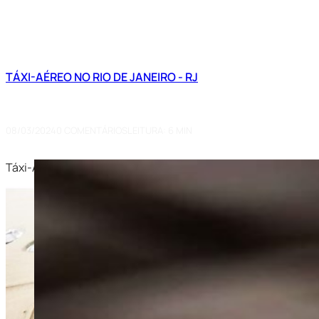
TÁXI-AÉREO NO RIO DE JANEIRO - RJ
Táxi-Aéreo Rio de Janeiro (RJ):
08/03/2024
0 COMENTÁRIOS
LEITURA: 6 MIN
Táxi-Aéreo Rio de Janeiro – RJ: Conheça nossas soluções e