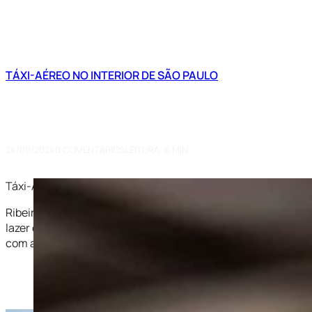
TÁXI-AÉREO NO INTERIOR DE SÃO PAULO
Táxi-Aéreo em Ribeirão Preto: S
Cessna Grand Caravan – C208B
24/09/2024
0 COMENTÁRIOS
LEITURA: 6 MIN
Táxi-Aéreo em Ribeirão Preto: Podemos oferecer os preços 
Ribeirão Preto (SP) é uma cidade estratégica no interior de
lazer ou emergências, o
serviço de táxi-aéreo em Ribeirão
com agilidade. Neste blog, exploraremos os benefícios do tá