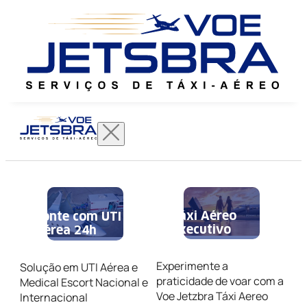
Táxi Aéreo
Conte com UTI
Executivo
Aérea 24h
Experimente a
Solução em UTI Aérea e
praticidade de voar com a
Medical Escort Nacional e
Voe Jetzbra Táxi Aereo
Internacional