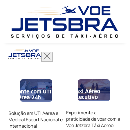
Táxi Aéreo
Conte com UTI
Executivo
Aérea 24h
Experimente a
Solução em UTI Aérea e
praticidade de voar com a
Medical Escort Nacional e
Voe Jetzbra Táxi Aereo
Internacional