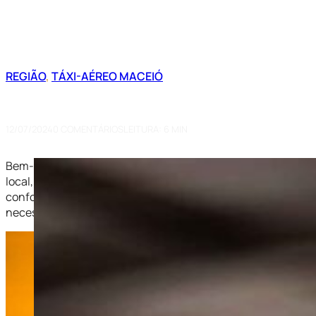
REGIÃO
,
TÁXI-AÉREO MACEIÓ
Táxi-Aéreo em Maceió: Opções D
12/07/2024
0 COMENTÁRIOS
LEITURA: 6 MIN
Bem-vindos ao guia definitivo sobre as opções de táxi-aéreo
local, merece serviços de transporte aéreo à altura de suas 
conforto, segurança e eficiência. Neste blog, exploraremos 
necessidades de transporte aéreo.