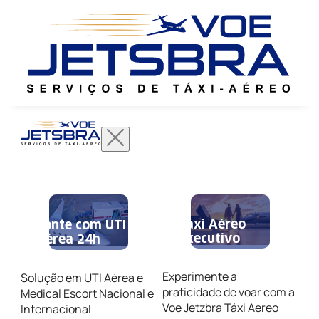
Táxi Aéreo
Conte com UTI
Executivo
Aérea 24h
Experimente a
Solução em UTI Aérea e
praticidade de voar com a
Medical Escort Nacional e
Voe Jetzbra Táxi Aereo
Internacional