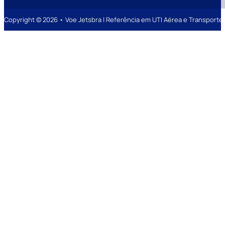
Copyright © 2026 • Voe Jetsbra | Referência em UTI Aérea e Transpor