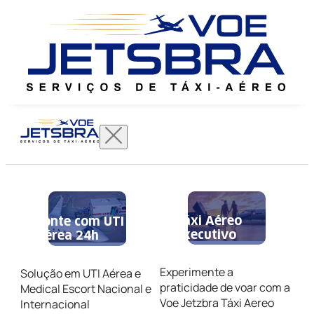
Táxi Aéreo
Conte com UTI
Executivo
Aérea 24h
Experimente a
Solução em UTI Aérea e
praticidade de voar com a
Medical Escort Nacional e
Voe Jetzbra Táxi Aereo
Internacional