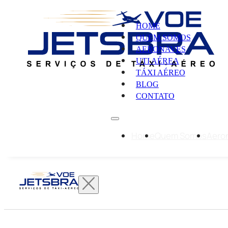
HOME
QUEM SOMOS
AERONAVES
UTI AÉREA
TÁXI AÉREO
BLOG
CONTATO
Home
Quem Somos
Aero