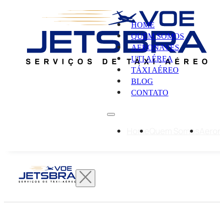
HOME
QUEM SOMOS
AERONAVES
UTI AÉREA
TÁXI AÉREO
BLOG
CONTATO
Home
Quem Somos
Aero