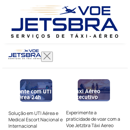
Táxi Aéreo
Conte com UTI
Executivo
Aérea 24h
Experimente a
Solução em UTI Aérea e
praticidade de voar com a
Medical Escort Nacional e
Voe Jetzbra Táxi Aereo
Internacional