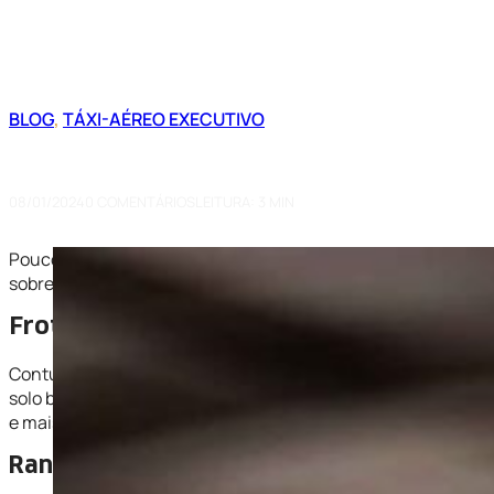
BLOG
,
TÁXI-AÉREO EXECUTIVO
É Seguro Voar de Helicóptero? 
08/01/2024
0 COMENTÁRIOS
LEITURA: 3 MIN
Poucos modos de transporte oferecem a mesma perspectiva 
sobre a segurança desse meio de transporte. Aqui, desvendam
Frota de Helicópteros no Mundo e no Bra
Contudo, de acordo com dados recentes da Statista, os Estado
solo brasileiro, a Associação Brasileira de Pilotos de Heli
e mais de 2 mil pilotos operando no país.
Ranking de Cidades com Maior Número d