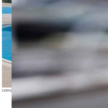
como-chegar-ao-autodromo-de-interlagos-de-helicoptero-