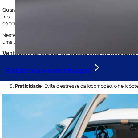
Quando o Grande Prêmio do Brasil acontece em Interlagos, a
mobilidade urbana sobrecarregada, cada vez mais pessoas op
de transporte oferece rapidez, conforto e estilo, proporcio
Neste guia, vamos mostrar como funciona o transporte de heli
uma viagem tranquila até o autódromo.
Vantagens de Chegar ao Autódromo de Helicópter
Tempo Economizado
: Evite perder horas no trânsito
Solicite seu orçamento agora
começo.
Conforto e Exclusividade
: Desfrute de um voo confor
Praticidade
: Evite o estresse da locomoção, o helicópt