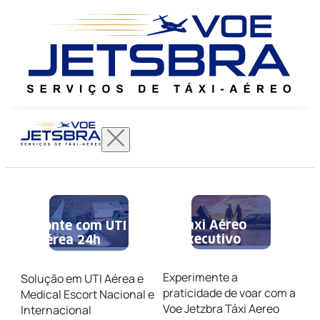
Táxi Aéreo
Conte com UTI
Executivo
Aérea 24h
Experimente a
Solução em UTI Aérea e
praticidade de voar com a
Medical Escort Nacional e
Voe Jetzbra Táxi Aereo
Internacional