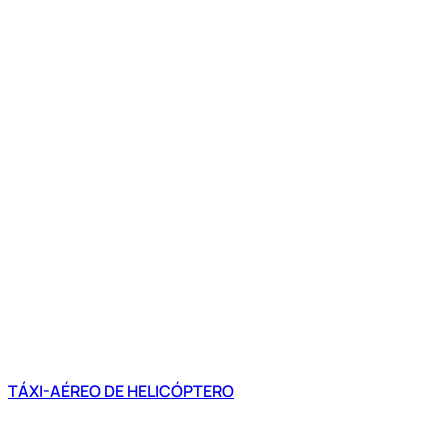
TÁXI-AÉREO DE HELICÓPTERO
Como Chegar ao Autódromo de In