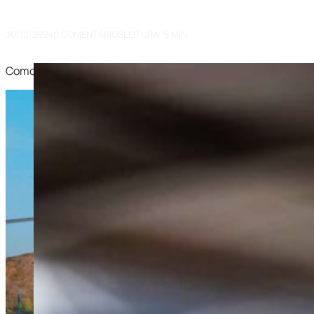
Maneira Mais Rápida e Sofisticad
30/10/2024
0 COMENTÁRIOS
LEITURA: 5 MIN
Como Chegar ao Autódromo de Interlagos de Helicóptero: A Ma