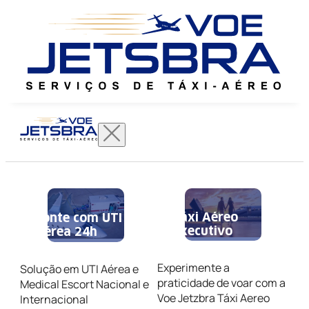
Táxi Aéreo
Conte com UTI
Executivo
Aérea 24h
Experimente a
Solução em UTI Aérea e
praticidade de voar com a
Medical Escort Nacional e
Voe Jetzbra Táxi Aereo
Internacional