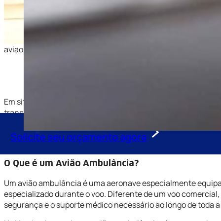
aviao-ambulancia-sao-paulo-sp-jpg-01
Em situações críticas, onde cada segundo conta, contar com 
transporte aeromédico nacional e internacional, garantin
rapidez e conforto. Nossa frota conta com aeronaves equipa
em qualquer emergência. Seja para transferências hospital
Solicite seu orçamento agora
para oferecer o melhor suporte em momentos decisivos.
O Que é um Avião Ambulância?
Um avião ambulância é uma aeronave especialmente equipada
especializado durante o voo. Diferente de um voo comercial
segurança e o suporte médico necessário ao longo de toda a