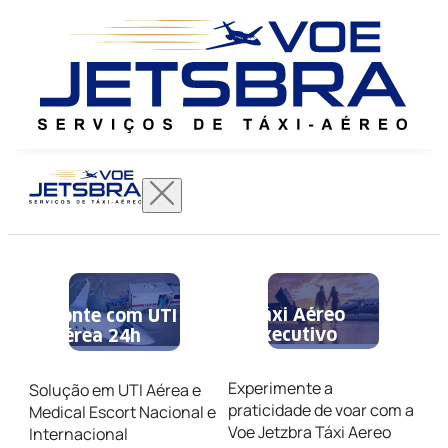
Táxi Aéreo
Conte com UTI
Executivo
Aérea 24h
Experimente a
Solução em UTI Aérea e
praticidade de voar com a
Medical Escort Nacional e
Voe Jetzbra Táxi Aereo
Internacional