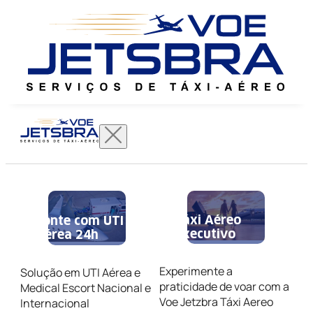
Táxi Aéreo
Conte com UTI
Executivo
Aérea 24h
Experimente a
Solução em UTI Aérea e
praticidade de voar com a
Medical Escort Nacional e
Voe Jetzbra Táxi Aereo
Internacional