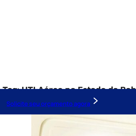
Tag:
UTI Aéreo no Estado da Bah
Solicite seu orçamento agora