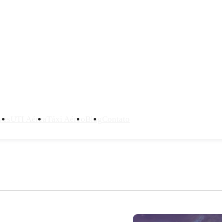
ves
UTI Aérea
Táxi Aéreo
Blog
Contato