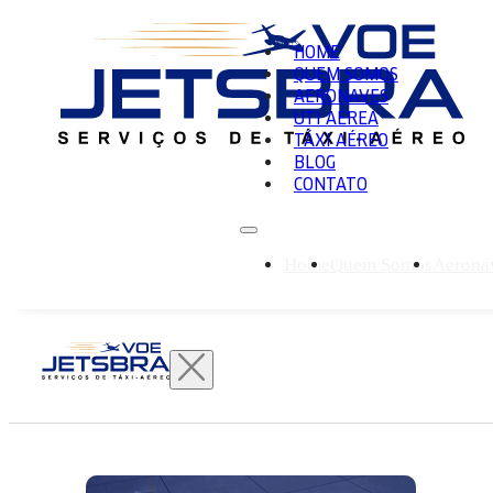
HOME
QUEM SOMOS
AERONAVES
UTI AÉREA
TÁXI AÉREO
BLOG
CONTATO
Home
Quem Somos
Aerona