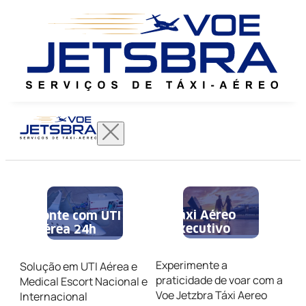
Táxi Aéreo
Conte com UTI
Executivo
Aérea 24h
Experimente a
Solução em UTI Aérea e
praticidade de voar com a
Medical Escort Nacional e
Voe Jetzbra Táxi Aereo
Internacional