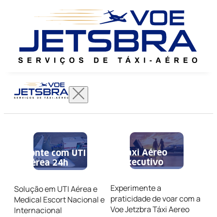
Táxi Aéreo
Conte com UTI
Executivo
Aérea 24h
Experimente a
Solução em UTI Aérea e
praticidade de voar com a
Medical Escort Nacional e
Voe Jetzbra Táxi Aereo
Internacional