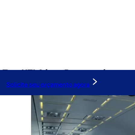
Tag:
UTI Aérea Paranavaí
Solicite seu orçamento agora