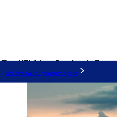
Tag:
UTI Aérea Paraíso do Tocan
Solicite seu orçamento agora