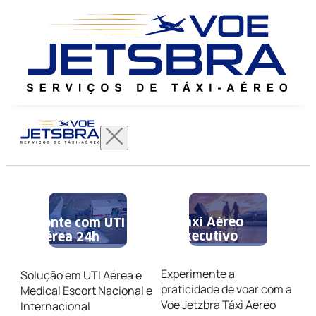
Táxi Aéreo
Conte com UTI
Executivo
Aérea 24h
Experimente a
Solução em UTI Aérea e
praticidade de voar com a
Medical Escort Nacional e
Voe Jetzbra Táxi Aereo
Internacional