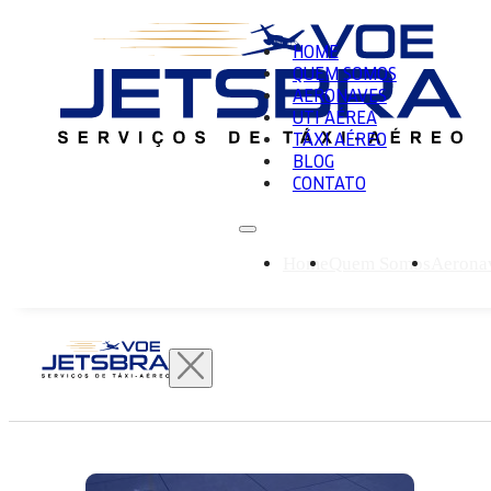
HOME
QUEM SOMOS
AERONAVES
UTI AÉREA
TÁXI AÉREO
BLOG
CONTATO
Home
Quem Somos
Aerona