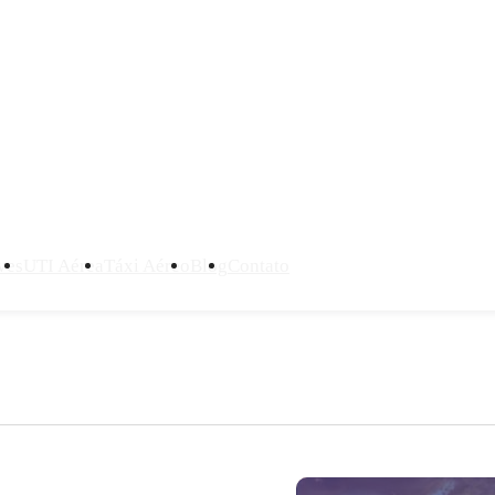
ves
UTI Aérea
Táxi Aéreo
Blog
Contato