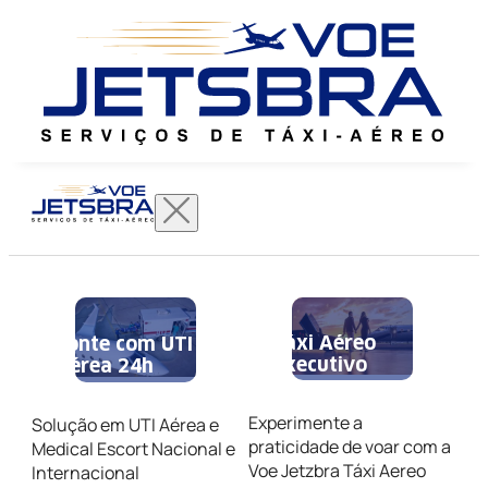
Táxi Aéreo
Conte com UTI
Executivo
Aérea 24h
Experimente a
Solução em UTI Aérea e
praticidade de voar com a
Medical Escort Nacional e
Voe Jetzbra Táxi Aereo
Internacional