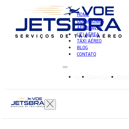
HOME
QUEM SOMOS
AERONAVES
UTI AÉREA
TÁXI AÉREO
BLOG
CONTATO
Home
Quem Somos
Aero