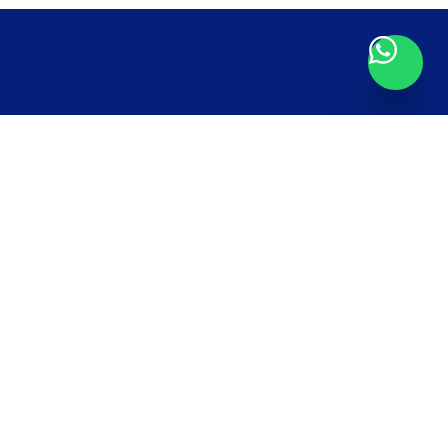
ntes
mento agora ou ligue…