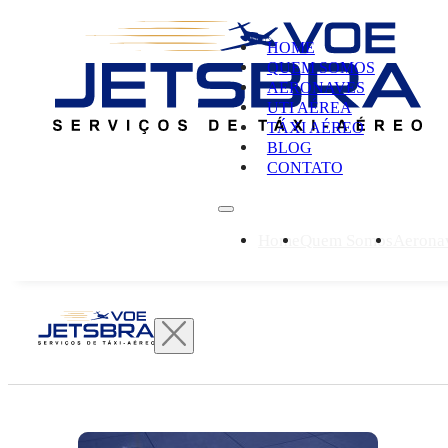
HOME
QUEM SOMOS
AERONAVES
UTI AÉREA
TÁXI AÉREO
BLOG
CONTATO
Home
Quem Somos
Aerona