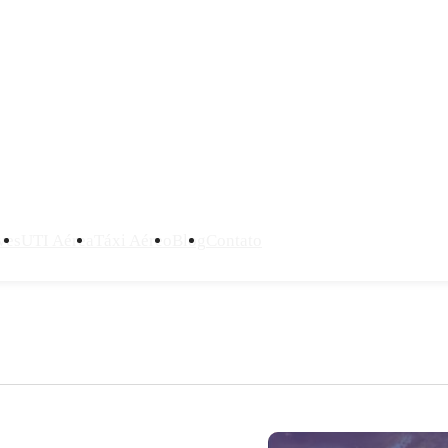
ves
UTI Aérea
Táxi Aéreo
Blog
Contato