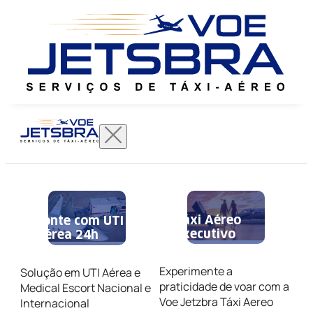
Táxi Aéreo
Conte com UTI
Executivo
Aérea 24h
Experimente a
Solução em UTI Aérea e
praticidade de voar com a
Medical Escort Nacional e
Voe Jetzbra Táxi Aereo
Internacional