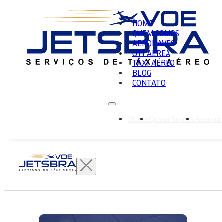
HOME
QUEM SOMOS
AERONAVES
UTI AÉREA
TÁXI AÉREO
BLOG
CONTATO
Home
Quem Somos
Aerona