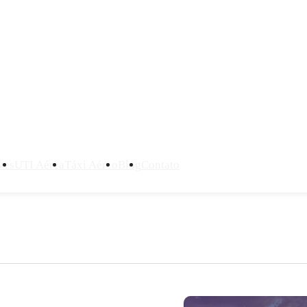
ves
UTI Aérea
Táxi Aéreo
Blog
Contato