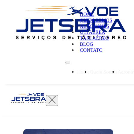
HOME
QUEM SOMOS
AERONAVES
UTI AÉREA
TÁXI AÉREO
BLOG
CONTATO
Home
Quem Somos
Aerona