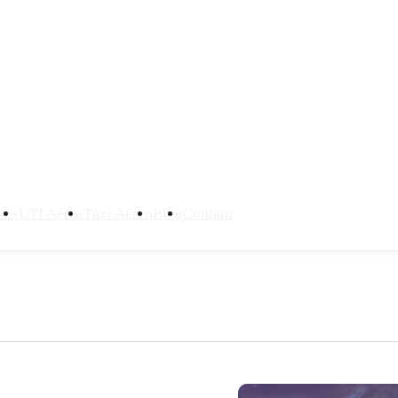
ves
UTI Aérea
Táxi Aéreo
Blog
Contato