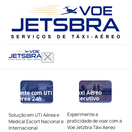
Táxi Aéreo
Conte com UTI
Executivo
Aérea 24h
Experimente a
Solução em UTI Aérea e
praticidade de voar com a
Medical Escort Nacional e
Voe Jetzbra Táxi Aereo
Internacional