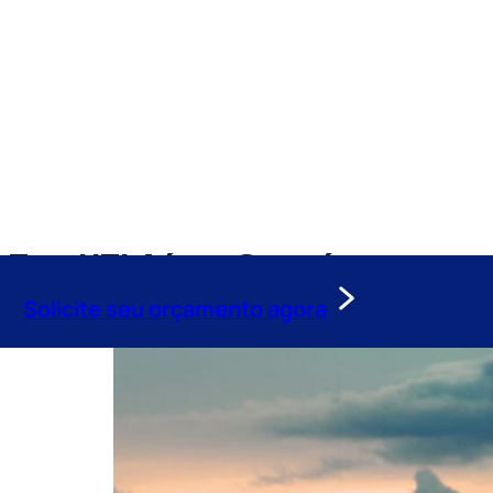
Tag:
UTI Aérea Guaraí
Solicite seu orçamento agora