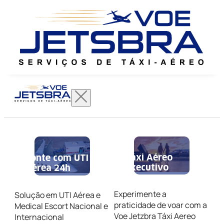
Táxi Aéreo
Conte com UTI
Executivo
Aérea 24h
Experimente a
Solução em UTI Aérea e
praticidade de voar com a
Medical Escort Nacional e
Voe Jetzbra Táxi Aereo
Internacional