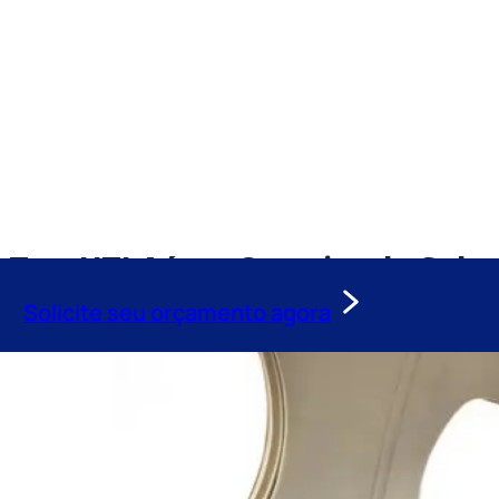
Tag:
UTI Aérea Cruzeiro do Sul
Solicite seu orçamento agora