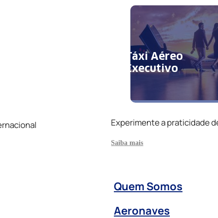
Táxi Aéreo
Executivo
Experimente a praticidade d
ernacional
Saiba mais
Quem Somos
Aeronaves