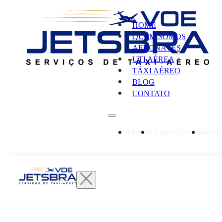
HOME
QUEM SOMOS
AERONAVES
UTI AÉREA
TÁXI AÉREO
BLOG
CONTATO
Home
Quem Somos
Aero