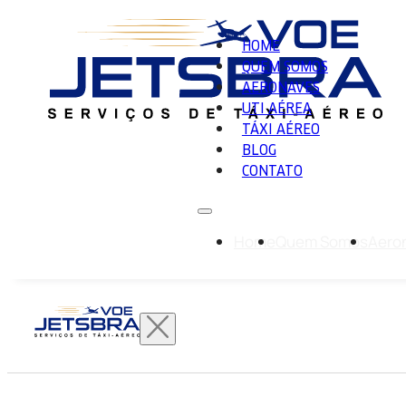
HOME
QUEM SOMOS
AERONAVES
UTI AÉREA
TÁXI AÉREO
BLOG
CONTATO
Home
Quem Somos
Aero