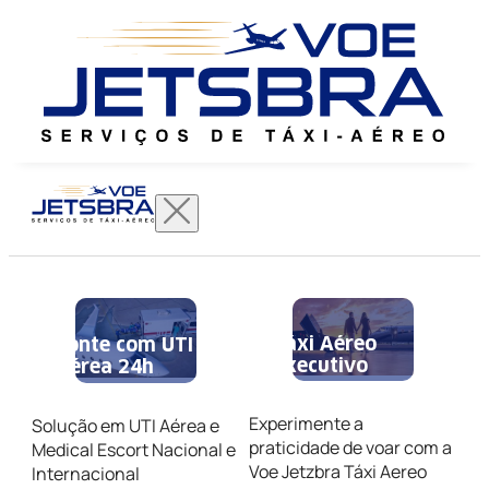
Táxi Aéreo
Conte com UTI
Executivo
Aérea 24h
Experimente a
Solução em UTI Aérea e
praticidade de voar com a
Medical Escort Nacional e
Voe Jetzbra Táxi Aereo
Internacional