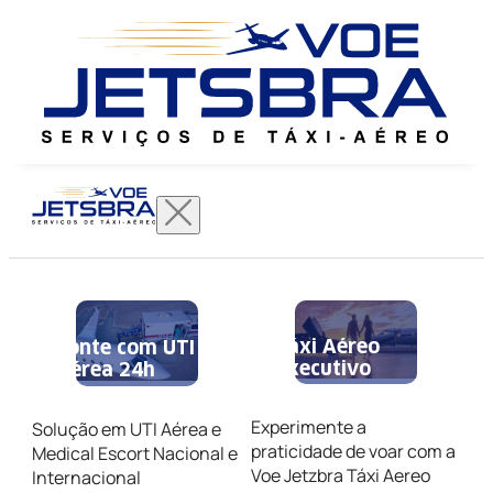
Táxi Aéreo
Conte com UTI
Executivo
Aérea 24h
Experimente a
Solução em UTI Aérea e
praticidade de voar com a
Medical Escort Nacional e
Voe Jetzbra Táxi Aereo
Internacional