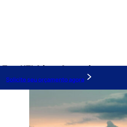
Tag:
UTI Aérea Araguaína
Solicite seu orçamento agora