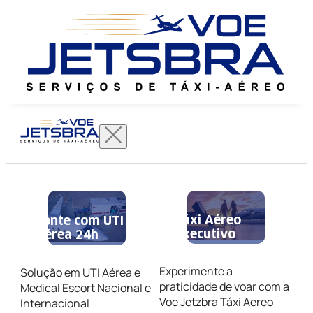
Táxi Aéreo
Conte com UTI
Executivo
Aérea 24h
Experimente a
Solução em UTI Aérea e
praticidade de voar com a
Medical Escort Nacional e
Voe Jetzbra Táxi Aereo
Internacional