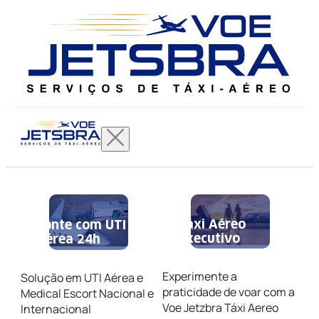
Táxi Aéreo
Conte com UTI
Executivo
Aérea 24h
Experimente a
Solução em UTI Aérea e
praticidade de voar com a
Medical Escort Nacional e
Voe Jetzbra Táxi Aereo
Internacional