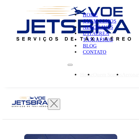
HOME
QUEM SOMOS
AERONAVES
UTI AÉREA
TÁXI AÉREO
BLOG
CONTATO
Home
Quem Somos
Aerona