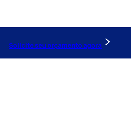
Solicite seu orçamento agora
Tag:
Táxi-Aéreo UTI 