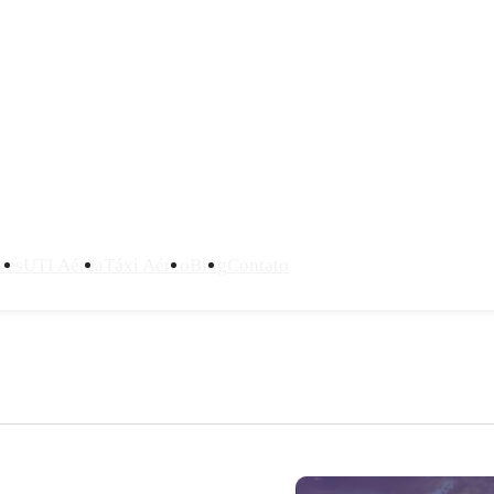
ves
UTI Aérea
Táxi Aéreo
Blog
Contato