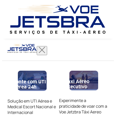
Táxi Aéreo
Conte com UTI
Executivo
Aérea 24h
Experimente a
Solução em UTI Aérea e
praticidade de voar com a
Medical Escort Nacional e
Voe Jetzbra Táxi Aereo
Internacional