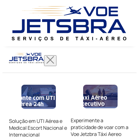
Táxi Aéreo
Conte com UTI
Executivo
Aérea 24h
Experimente a
Solução em UTI Aérea e
praticidade de voar com a
Medical Escort Nacional e
Voe Jetzbra Táxi Aereo
Internacional