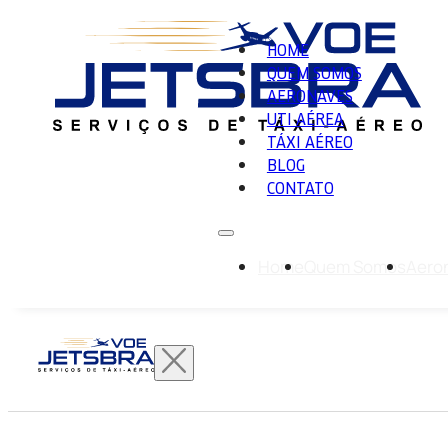
HOME
QUEM SOMOS
AERONAVES
UTI AÉREA
TÁXI AÉREO
BLOG
CONTATO
Home
Quem Somos
Aero