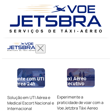
Táxi Aéreo
Conte com UTI
Executivo
Aérea 24h
Experimente a
Solução em UTI Aérea e
praticidade de voar com a
Medical Escort Nacional e
Voe Jetzbra Táxi Aereo
Internacional