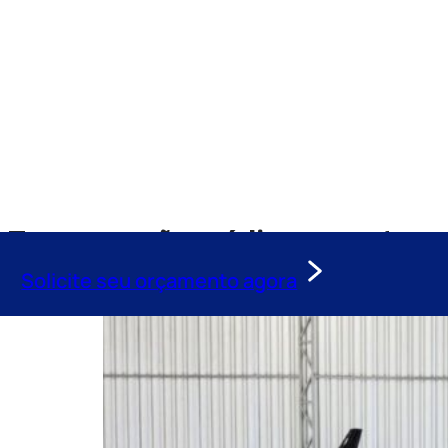
Tag:
remoção médica urgente
Solicite seu orçamento agora