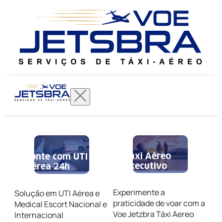
Táxi Aéreo
Conte com UTI
Executivo
Aérea 24h
Experimente a
Solução em UTI Aérea e
praticidade de voar com a
Medical Escort Nacional e
Voe Jetzbra Táxi Aereo
Internacional