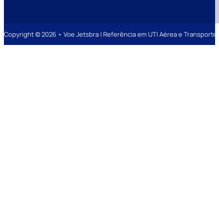
Copyright © 2026 • Voe Jetsbra | Referência em UTI Aérea e Transpor