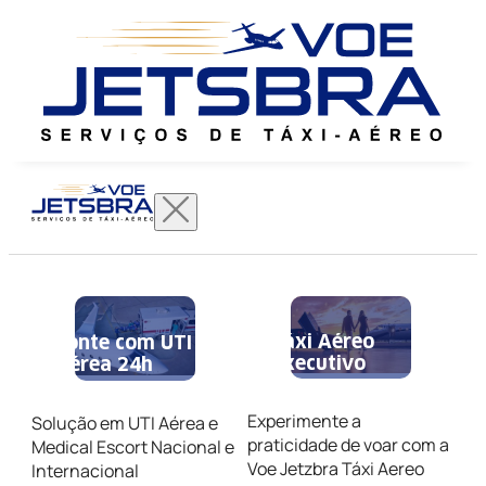
Táxi Aéreo
Conte com UTI
Executivo
Aérea 24h
Experimente a
Solução em UTI Aérea e
praticidade de voar com a
Medical Escort Nacional e
Voe Jetzbra Táxi Aereo
Internacional