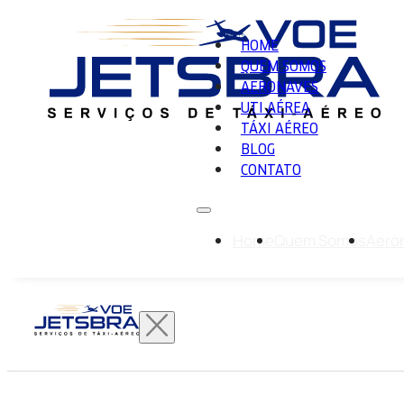
HOME
QUEM SOMOS
AERONAVES
UTI AÉREA
TÁXI AÉREO
BLOG
CONTATO
Home
Quem Somos
Aero