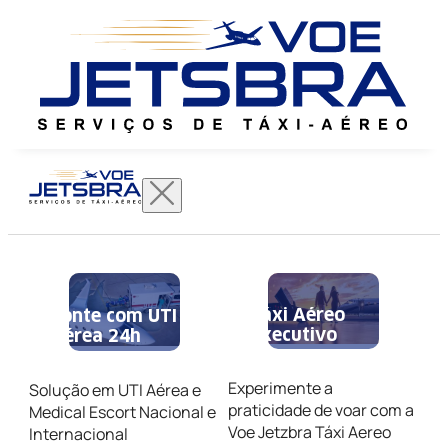
Táxi Aéreo
Conte com UTI
Executivo
Aérea 24h
Experimente a
Solução em UTI Aérea e
praticidade de voar com a
Medical Escort Nacional e
Voe Jetzbra Táxi Aereo
Internacional