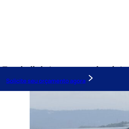
Tag:
helicóptero congonhas inte
Solicite seu orçamento agora