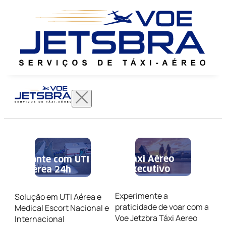
Táxi Aéreo
Conte com UTI
Executivo
Aérea 24h
Experimente a
Solução em UTI Aérea e
praticidade de voar com a
Medical Escort Nacional e
Voe Jetzbra Táxi Aereo
Internacional